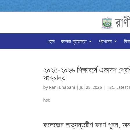
হোম
কলেজ বৃত্তান্ত
প্রশাসন
বিভ
২০২৫-২০২৬ শিক্ষাবর্ষে একাদশ শ্রেণির
সংক্রান্ত
by
Rani Bhabani
|
Jul 25, 2026
|
HSC
,
Latest
hsc
কলেজের অভ্যন্তরীণ ফরণ পূরন, অনলা