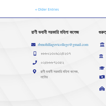
« Older Entries
রাণী ভবানী সরকারি মহিলা কলেজ
গুরুত
rbmohillagovtcollege@gmail.com
+৮৮০১৩০৯১২৪২৩৭
০২৫৮৮৮৭১৩৫২
রাণী ভবানী সরকারি মহিলা কলেজ,
নাটোর