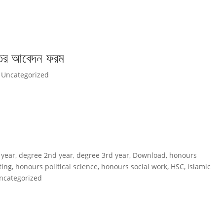
্তির আবেদন ফরম
,
Uncategorized
 year
,
degree 2nd year
,
degree 3rd year
,
Download
,
honours
ting
,
honours political science
,
honours social work
,
HSC
,
islamic
ncategorized