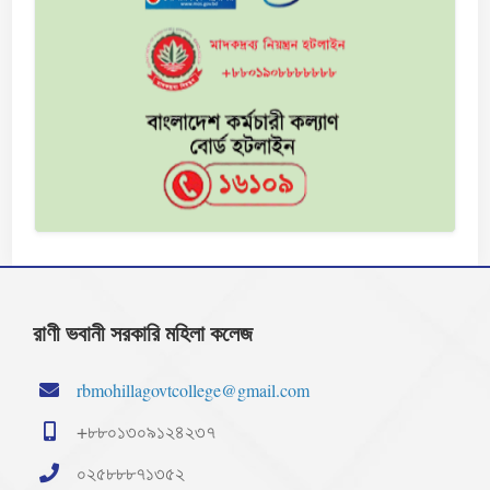
রাণী ভবানী সরকারি মহিলা কলেজ
rbmohillagovtcollege@gmail.com
+৮৮০১৩০৯১২৪২৩৭
০২৫৮৮৮৭১৩৫২