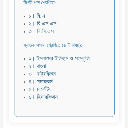
ডিগ্রী পাস শ্রেণিতে:
১। বি.এ
২। বি.এস.এস
৩। বি.বি.এস
স্নাতক সম্মান শ্রেণিতে (৬ টি বিষয়):
১। ইসলামের ইতিহাস ও সংস্কৃতি
২। বাংলা
৩। রাষ্ট্রবিজ্ঞান
৪। সমাজকর্ম
৫। মার্কেটিং
৬। হিসাববিজ্ঞান