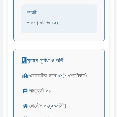
কর্মচারী
৮
১৯
জন (মোট পদ
)
সুযোগ-সুবিধা ও ভর্তি
একাডেমিক ভবন:
০১
(
১৫
শ্রেণিকক্ষ)
লাইব্রেরি:
০১
হোস্টেল:
০২
(
২০০
সিট)