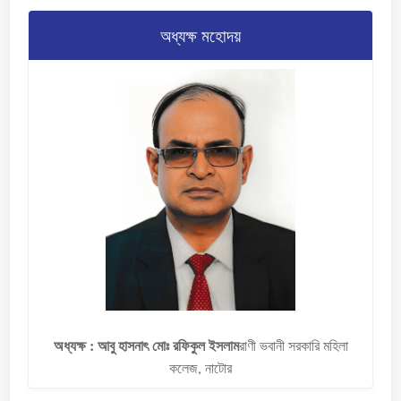
অধ্যক্ষ মহোদয়
অধ্যক্ষ : আবু হাসনাৎ মোঃ রফিকুল ইসলাম​
রাণী ভবানী সরকারি মহিলা
কলেজ, নাটোর​