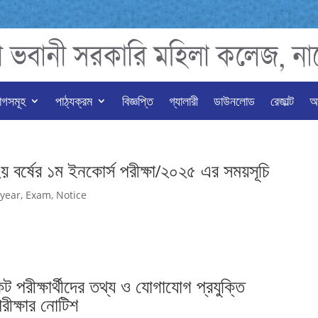
াগসমূহ
পাঠ্যক্রম
বিজ্ঞপ্তি
গ্যালারী
ডাউনলোড
রেজাল্ট
অন
২য় বর্ষের ১ম ইনকোর্স পরীক্ষা/২০২৫ এর সময়সূচি
 year
,
Exam
,
Notice
ট পরীক্ষার্থীদের তথ্য ও যোগাযোগ প্রযুক্তি
ীক্ষার নোটিশ