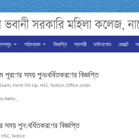
াগসমূহ
পাঠ্যক্রম
বিজ্ঞপ্তি
গ্যালারী
ডাউনলোড
রেজাল্ট
অন
পূরণের সময় পুনঃবর্ধিতকরণের বিজ্ঞপ্তি
Exam
,
Form Fill-Up
,
HSC
,
Notice
,
Office order
-বিজ্ঞপ্তি...
সময় পুন:বর্ধিতকরণের বিজ্ঞপ্তি
,
HSC
,
Notice