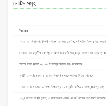
নোটিস সমূহ
শিরোনাম
২০২৩-২৪ শিক্ষাবর্ষের ডিগ্রী (পাস) ২য় বর্ষের ১ম ইনকোর্স পরীক্ষা/২০২৫ এর সময়সূ
কলেজের অভ্যন্তরীণ ফরণ পূরন, অনলাইনে ভর্তি সংক্রান্ত আবেদন সহ অন্যান্য কার্
পবিত্র ঈদুল আযহা /২০২৬ উপলক্ষ্যে কলেজ বন্ধ সংক্রান্ত
ডিগ্রী ২য় বর্ষের (২০২২-২০২৩ শিক্ষাবর্ষ ) প্রবেশপ্রত্র বিতরণ প্রসঙ্গে।
“বাংলা নববর্ষ ১৪৩৩” উদযাপন উপলক্ষ্যে রচনা প্রতিযোগিতায় অংশগ্রহন প্রসঙ্গে;
২০২৪ সালের ডিগ্রী (পাস) ও সার্টিফিকেট কোর্স ২য় বর্ষ পরীক্ষার সংশোধিত সময়সূচি