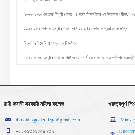
২০২২-২০২৩ সেশনের ডিগ্রী (পাস) ২য় বর্ষের শিক্ষার্থীদের ২য় ইনকোর্স পরীক্ষা/২০
২০২২-২৩ শিক্ষাবর্ষে ডিগ্রী (পাস) কোর্স ২য় বর্ষের সেশন ফি প্রদানের বিজ্ঞপ্তি
বিতর্ক প্রতিযোগিতা সংক্রান্ত বিজ্ঞপ্তি
২০২৩ সালের ডিগ্রী (পাস) ও সার্টিফিকেট কোর্স ২য় বর্ষের স্থগিত পরীক্ষার সময়সূচী স
রাণী ভবানী সরকারি মহিলা কলেজ
গুরুত্বপূর্ণ লি
rbmohillagovtcollege@gmail.com
Ministr
+৮৮০১৩০৯১২৪২৩৭
Directo