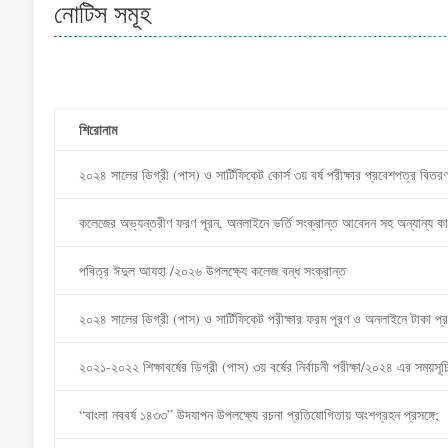
নোটিস সমূহ
শিরোনাম
২০২৪ সালের ডিগ্রী (পাস) ও সার্টিফিকেট কোর্স ৩য় বর্ষ পরীক্ষার প্রবেশপত্র বিতরণ 
কলেজের অভ্যন্তরীণ ফরণ পূরন, অনলাইনে ভর্তি সংক্রান্ত আবেদন সহ অন্যান্য কার্
পবিত্র ঈদুল আযহা /২০২৬ উপলক্ষ্যে কলেজ বন্ধ সংক্রান্ত
২০২৪ সালের ডিগ্রী (পাস) ও সার্টিফিকেট পরীক্ষার ফরম পূরণ ও অনলাইনে টাকা প্রদ
২০২১-২০২২ শিক্ষাবর্ষের ডিগ্রী (পাস) ৩য় বর্ষের নির্বাচনী পরীক্ষা/২০২৪ এর সময়সূচ
“বাংলা নববর্ষ ১৪৩৩” উদযাপন উপলক্ষ্যে রচনা প্রতিযোগিতায় অংশগ্রহন প্রসঙ্গে;