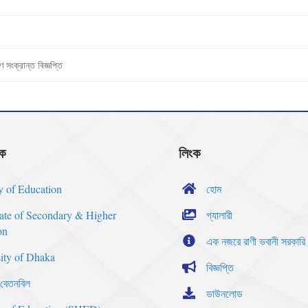
 সংক্রান্ত বিজ্ঞপ্তি
ংক
লিংক
y of Education
হোম
rate of Secondary & Higher
গ্যালারী
on
এক নজরে রাণী ভবানী সরকারি
ity of Dhaka
বিজ্ঞপ্তি
বেতনবিল
ডাউনলোড