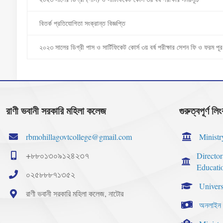
বিতর্ক প্রতিযোগিতা সংক্রান্ত বিজ্ঞপ্তি
২০২৩ সালের ডিগ্রী পাস ও সার্টিফিকেট কোর্স ৩য় বর্ষ পরীক্ষার সেশন ফি ও ফরম পূরণ
রাণী ভবানী সরকারি মহিলা কলেজ
গুরুত্বপূর্ণ লি
rbmohillagovtcollege@gmail.com
Ministr
+৮৮০১৩০৯১২৪২৩৭
Directo
Educati
০২৫৮৮৮৭১৩৫২
Univers
রাণী ভবানী সরকারি মহিলা কলেজ, নাটোর
অনলাইন 