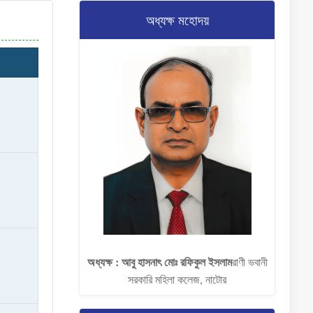
অধ্যক্ষ মহোদয়
অধ্যক্ষ : আবু হাসনাৎ মোঃ রফিকুল ইসলাম​
রাণী ভবানী
সরকারি মহিলা কলেজ, নাটোর​