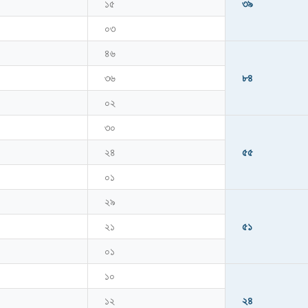
১৫
৩৯
০৩
৪৬
৩৬
৮৪
০২
৩০
২৪
৫৫
০১
২৯
২১
৫১
০১
১০
১২
২৪