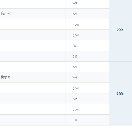
৯৭
 বিভাগ
৯৭
১০০
৫২১
১০০
৭৩
৫৪
৯৭
 বিভাগ
৯৭
১০০
৫৬৯
৯৫
১০০
৮০