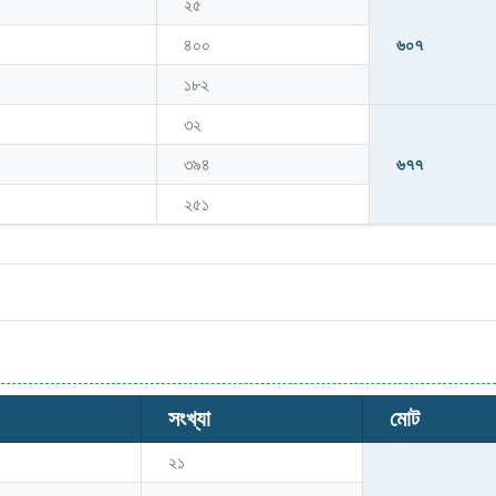
২৫
৪০০
৬০৭
১৮২
৩২
৩৯৪
৬৭৭
২৫১
সংখ্যা
মোট
২১