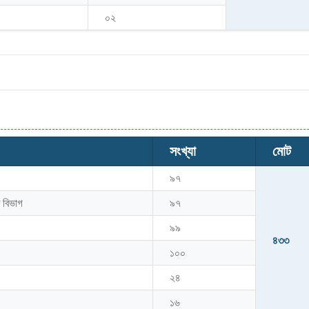
০২
সংখ্যা
মোট
৯৭
 বিভাগ
৯৭
৯৯
৪৩৩
১০০
২৪
১৬