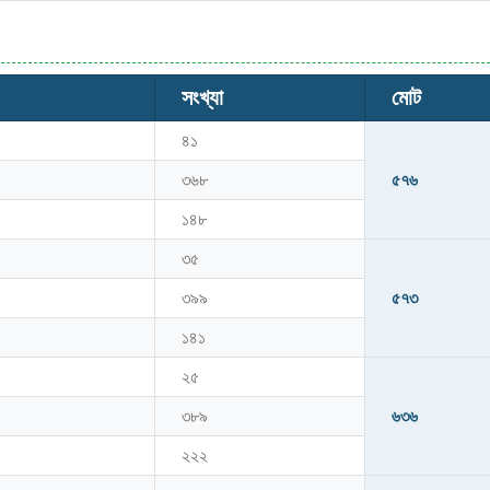
সংখ্যা
মোট
৪১
৩৬৮
৫৭৬
১৪৮
৩৫
৩৯৯
৫৭৩
১৪১
২৫
৩৮৯
৬৩৬
২২২