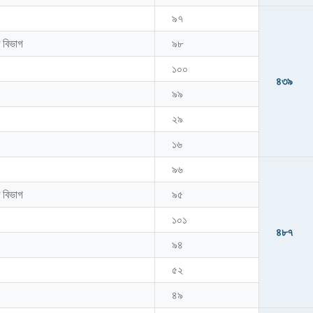
৯৭
 বিভাগ
৯৮
১০০
৪৩৯
৯৯
২৯
১৬
৯৬
 বিভাগ
৯৫
১০১
৪৮৭
৯৪
৫২
৪৯