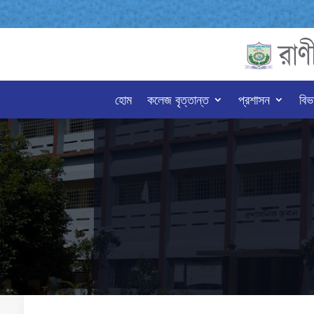
হোম
কলেজ বৃত্তান্ত
প্রশাসন
বিভ