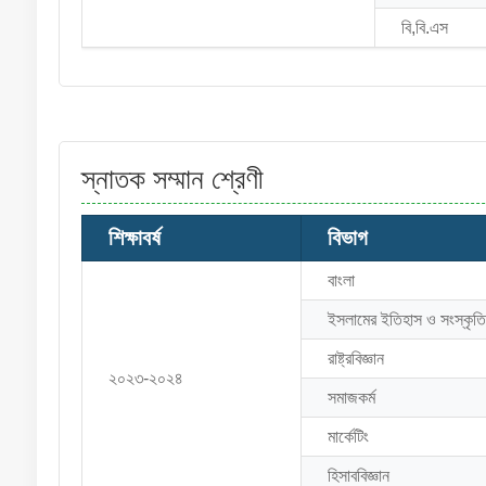
বি,বি.এস
স্নাতক সম্মান শ্রেণী
শিক্ষাবর্ষ
বিভাগ
বাংলা
ইসলামের ইতিহাস ও সংস্কৃতি
রাষ্ট্রবিজ্ঞান
২০২৩-২০২৪
সমাজকর্ম
মার্কেটিং
হিসাববিজ্ঞান