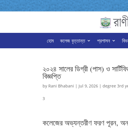
হোম
কলেজ বৃত্তান্ত
প্রশাসন
বিভ
২০২৪ সালের ডিগ্রী (পাস) ও সার্টিফি
বিজ্ঞপ্তি
by
Rani Bhabani
|
Jul 9, 2026
|
degree 3rd y
3
কলেজের অভ্যন্তরীণ ফরণ পূরন, অনলা