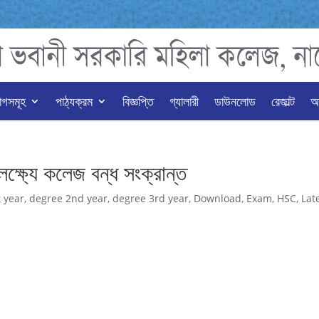
াগসমূহ
পাঠ্যক্রম
বিজ্ঞপ্তি
গ্যালারী
ডাউনলোড
রেজাল্ট
অন
্ষ্যে কলেজ বন্ধ সংক্রান্ত
 year
,
degree 2nd year
,
degree 3rd year
,
Download
,
Exam
,
HSC
,
Lat