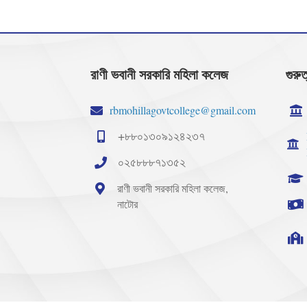
রাণী ভবানী সরকারি মহিলা কলেজ
গুরুত
rbmohillagovtcollege@gmail.com
+৮৮০১৩০৯১২৪২৩৭
০২৫৮৮৮৭১৩৫২
রাণী ভবানী সরকারি মহিলা কলেজ,
নাটোর