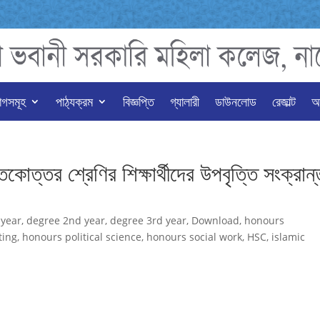
াগসমূহ
পাঠ্যক্রম
বিজ্ঞপ্তি
গ্যালারী
ডাউনলোড
রেজাল্ট
অন
োত্তর শ্রেণির শিক্ষার্থীদের উপবৃত্তি সংক্রান্
 year
,
degree 2nd year
,
degree 3rd year
,
Download
,
honours
ting
,
honours political science
,
honours social work
,
HSC
,
islamic