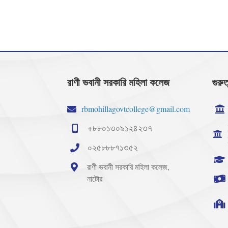
রাণী ভবানী সরকারি মহিলা কলেজ
গুরুত
rbmohillagovtcollege@gmail.com
+৮৮০১৩০৯১২৪২৩৭
০২৫৮৮৮৭১৩৫২
রাণী ভবানী সরকারি মহিলা কলেজ,
নাটোর