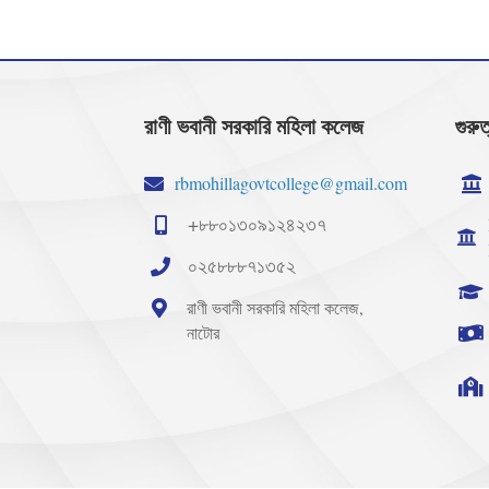
রাণী ভবানী সরকারি মহিলা কলেজ
গুরুত
rbmohillagovtcollege@gmail.com
+৮৮০১৩০৯১২৪২৩৭
০২৫৮৮৮৭১৩৫২
রাণী ভবানী সরকারি মহিলা কলেজ,
নাটোর