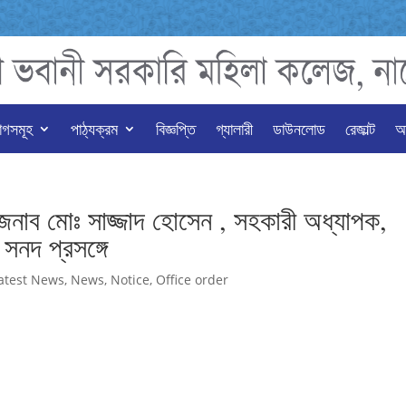
াগসমূহ
পাঠ্যক্রম
বিজ্ঞপ্তি
গ্যালারী
ডাউনলোড
রেজাল্ট
অন
 জনাব মোঃ সাজ্জাদ হোসেন , সহকারী অধ্যাপক,
 সনদ প্রসঙ্গে
atest News
,
News
,
Notice
,
Office order