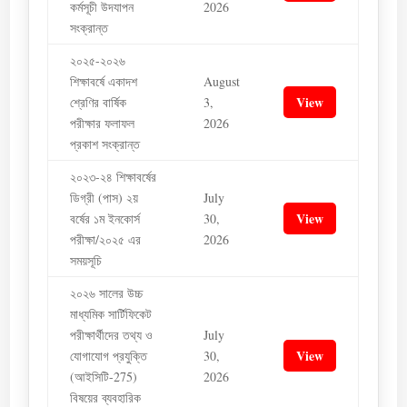
কর্মসূচী উদযাপন
2026
সংক্রান্ত
২০২৫-২০২৬
শিক্ষাবর্ষে একাদশ
August
View
শ্রেণির বার্ষিক
3,
পরীক্ষার ফলাফল
2026
প্রকাশ সংক্রান্ত
২০২৩-২৪ শিক্ষাবর্ষের
ডিগ্রী (পাস) ২য়
July
View
বর্ষের ১ম ইনকোর্স
30,
পরীক্ষা/২০২৫ এর
2026
সময়সূচি
২০২৬ সালের উচ্চ
মাধ্যমিক সার্টিফিকেট
পরীক্ষার্থীদের তথ্য ও
July
View
যোগাযোগ প্রযুক্তি
30,
(আইসিটি-275)
2026
বিষয়ের ব্যবহারিক