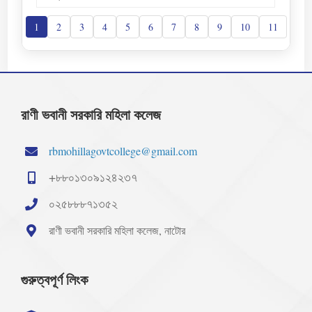
1
2
3
4
5
6
7
8
9
10
11
রাণী ভবানী সরকারি মহিলা কলেজ
rbmohillagovtcollege@gmail.com
+৮৮০১৩০৯১২৪২৩৭
০২৫৮৮৮৭১৩৫২
রাণী ভবানী সরকারি মহিলা কলেজ, নাটোর
গুরুত্বপূর্ণ লিংক