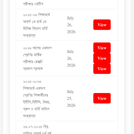
পরীক্ষার নোটিশ
২০২৫-২৬ শিক্ষাবর্ষে
July
অনার্স ১ম বর্ষে ১ম
View
26,
রিলিজ স্লিপে ভর্তি
2026
সংক্রান্ত
View
২০২৬ সালের একাদশ
July
শ্রেণির বার্ষিক
View
26,
পরীক্ষার রেজাল্ট
2026
প্রকাশ প্রসঙ্গে
View
২০২৫-২০২৬
শিক্ষাবর্ষে একাদশ
July
শ্রেণির শিক্ষার্থীদের
View
25,
ইটিসি,বিটিসি, বিষয়,
2026
গ্রুপ ও ভর্তি বাতিল
সংক্রান্ত
২৬.০৭.২০২৬ খ্রি.
তারিখে অনার্স ৪র্থ বর্ষ