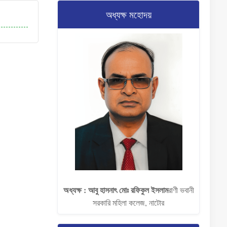
অধ্যক্ষ মহোদয়
অধ্যক্ষ : আবু হাসনাৎ মোঃ রফিকুল ইসলাম​
রাণী ভবানী
সরকারি মহিলা কলেজ, নাটোর​