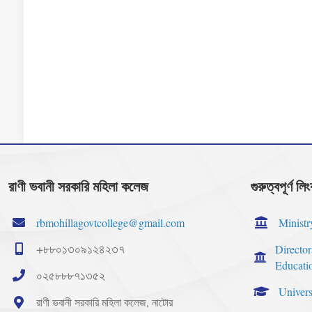
রাণী ভবানী সরকারি মহিলা কলেজ
গুরুত্বপূর্ণ লি
rbmohillagovtcollege@gmail.com
Ministr
+৮৮০১৩০৯১২৪২৩৭
Directo
Educati
০২৫৮৮৮৭১৩৫২
Univers
রাণী ভবানী সরকারি মহিলা কলেজ, নাটোর