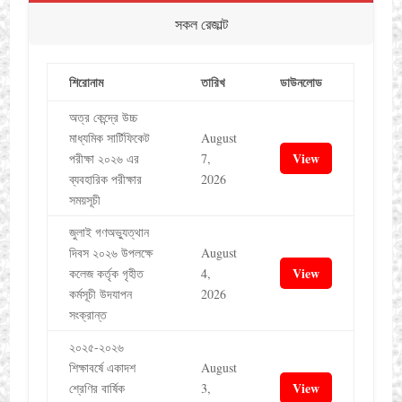
সকল রেজাল্ট
শিরোনাম
তারিখ
ডাউনলোড
অত্র কেন্দ্রে উচ্চ
মাধ্যমিক সার্টিফিকেট
August
View
পরীক্ষা ২০২৬ এর
7,
ব্যবহারিক পরীক্ষার
2026
সময়সূচী
জুলাই গণঅভ্যুত্থান
দিবস ২০২৬ উপলক্ষে
August
View
কলেজ কর্তৃক গৃহীত
4,
কর্মসূচী উদযাপন
2026
সংক্রান্ত
২০২৫-২০২৬
শিক্ষাবর্ষে একাদশ
August
View
শ্রেণির বার্ষিক
3,