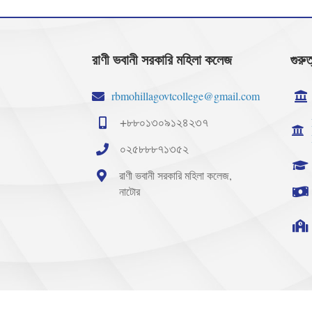
রাণী ভবানী সরকারি মহিলা কলেজ
গুরুত
rbmohillagovtcollege@gmail.com
+৮৮০১৩০৯১২৪২৩৭
০২৫৮৮৮৭১৩৫২
রাণী ভবানী সরকারি মহিলা কলেজ,
নাটোর