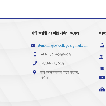
রাণী ভবানী সরকারি মহিলা কলেজ
গুরুত
rbmohillagovtcollege@gmail.com
+৮৮০১৩০৯১২৪২৩৭
০২৫৮৮৮৭১৩৫২
রাণী ভবানী সরকারি মহিলা কলেজ,
নাটোর