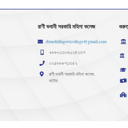
রাণী ভবানী সরকারি মহিলা কলেজ
গুরুত
rbmohillagovtcollege@gmail.com
+৮৮০১৩০৯১২৪২৩৭
০২৫৮৮৮৭১৩৫২
রাণী ভবানী সরকারি মহিলা কলেজ,
নাটোর